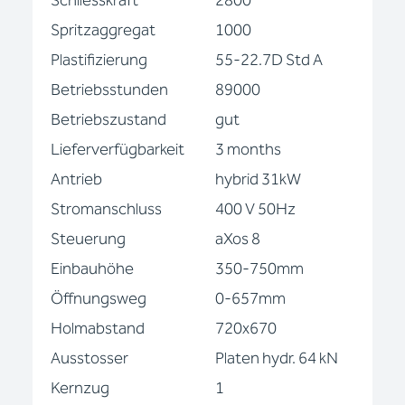
Schliesskraft
2800
Spritzaggregat
1000
Plastifizierung
55-22.7D Std A
Betriebsstunden
89000
Betriebszustand
gut
Lieferverfügbarkeit
3 months
Antrieb
hybrid 31kW
Stromanschluss
400 V 50Hz
Steuerung
aXos 8
Einbauhöhe
350-750mm
Öffnungsweg
0-657mm
Holmabstand
720x670
Ausstosser
Platen hydr. 64 kN
Kernzug
1