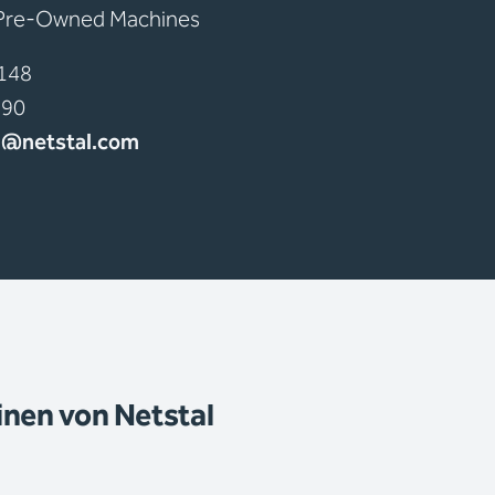
 Pre-Owned Machines
6148
990
nd@netstal.com
nen von Netstal