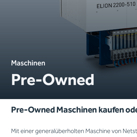
Maschinen
Pre-Owned
Pre-Owned Maschinen kaufen ode
Mit einer generalüberholten Maschine von Netstal